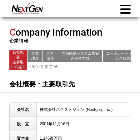
C
ompany Information
企業情報
会社概
企業
会社
内部統制システム構築
コーポレート・ガバ
要
理念
沿革
の基本方針
ンス報告書
主要取
引先
会社概要・主要取引先
会社名
株式会社ネクストジェン (Nextgen, Inc.)
設 立
2001年11月16日
資本金
1,146百万円