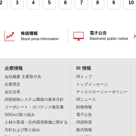
2
3
4
5
6
7
8
9
10
企業情報
IR 情報
会社概要
主要取引先
IRトップ
企業理念
トップメッセージ
会社沿革
ディスクロージャー
ポリシー
内部統制システム構築の基本方針
IRニュース
コーポレート・ガバナンス報告書
財務情報
SDGsの取り組み
電子公告
人材の育成・社内環境整備に関する
IR資料室
方針および取り組み
株式情報